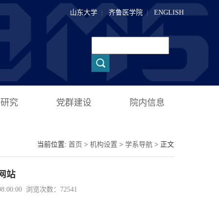
山东大学
|
齐鲁医学院
|
ENGLISH
术研究
党群建设
院内信息
当前位置:
首页
>
机构设置
>
学系导航
> 正文
网站
:00:00 浏览次数：
72541