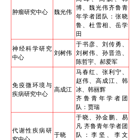
博、魏光伟
齐鲁青
肿瘤研究中心
魏光伟
年学者团队：张晓
鲁、杜雪相、岳学
田
于书彦、刘传勇、
神经科学研究
刘树伟
刘树伟、孙晋浩、
中心
陈哲宇、郝爱军
马春红、张利宁、
赵伟、高成江、韩
免疫微环境与
高成江
冰、韩丽辉
疾病研究中心
齐鲁青年学者团
队：贾瑞
于晓、孙金鹏、易
凡
齐鲁青年学者团
代谢性疾病研
于晓
队：李坚、李文
究中心