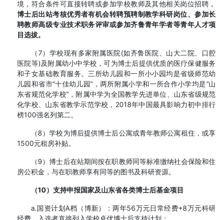
境，符合条件可直接转聘或参加学校教师及其他相关岗位招聘，
博士后出站考核优秀者有机会转聘预聘制教学科研岗位、参加长
聘教师高级专业技术职务评审或参加齐鲁青年学者等青年人才项
目选
拔。
（7）学校现有多家附属医院(如齐鲁医院、山大二院、口腔
医院等)及附属幼小中学校，可为博士后提供优质的医疗保健服务
和子女基础教育服务。三所幼儿园和一所小小园均是省级师范幼
儿园和省市“十佳幼儿园”，两所附属小学和一所合作小学均是“山
东省规范化学校”，附属中学为全国教学先进单位、山东省级规范
化学校、山东省教学示范学校，2018年中国最具影响力初中排行
榜100强名列第二。
（8）学校为博后提供博士后公寓或青年教师公寓租住，或享
1500元租房补贴。
（9）博士后在站期间按在职教师同等标准缴纳社会保险和住
房公积金，与在职教师享有同等的图书及科研资源。
（10）支持申报国家及山东省各类博士后基金项目
a.国资计划A档（博新）：两年56万元日常经费+8万元科研
经费，入选者直接列入学校卓优博士后支持计划；