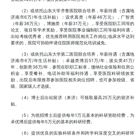
（2）或依托山东大学齐鲁医院联合培养，年薪待遇（含属地
济南市6万/年生活补贴）：设求真类（年薪46万元），广智类
（年薪36万元），博施类（年薪31万元），享受医院职工同等的
论文、项目等学术奖励，享受医院事业编制职工同等福利待遇，
出站考核优秀者，优先推荐聘用医院相关工作岗位;临床水平达到
要求的，医院可协助申请住院医师规范化培训减免。
（3）或依托山东大学第二医院联合培养，年薪待遇（含属地
济南市6万/年生活补贴）：卓越类博后51万/年，拔尖类41万/
年，创新类36万/年，参照在职职工标准，缴纳社会保险和住房公
积金，享受餐补、电话补助等福利待遇，享受医院科研绩效奖
励，出院后有限推荐参加医院相关岗位招聘，也可参加校级、省
级、国家级人才选拔。
（4）博士后出站留济（来济）可领取最高25万元的留济补
贴。
（5）为统招博士后提供每年1万元基本的科研资助经费，为
卓优博后提供每年5万元的基本的科研经费。
（6）提供优良的实验科研条件和跨学科深度交叉的科研环