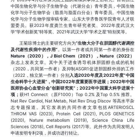
中国生物化学与分子生物学会（代谢分会）青年委员，中国生物
化学与分子生物学会（脂质与脂蛋白分会）青年委员。中国生物
化学与分子生物学报审稿专家。山东大学齐鲁医学院青年人才联
盟委员。获2023年度龚兰生青年研究者奖、2022年度武汉大
学“学术创新奖”特等奖、2021年武汉大学“学术之星”特别奖等。
王菊琼博士的主要研究方向为
“生物大分子在胆固醇代谢调控
及代谢性疾病中的作用”
。以第一作者或共同第一作者的身份在
Nature（2020），J Biol Chem（2021），Nature（2022）
杂志上发表文章。其中关于进食诱导机体胆固醇合成的机制
（2020，共同第一作者）及抑制ASGR1促进胆固醇外排的工作
（2022，独立第一作者）分别
入选2020年度及2022年度“中国
生命科学十大进展”，中国2022年度重要医学进展；2022年中国
医师协会心血管分会“创新研究奖”；2022年中国重大科学进展十
项；
获H1 Connect （原F1000）Top 0.2% 及Top 0.5% 推荐。
Nat Rev Cardiol, Nat Metab, Nat Rev Drug Discov 等高水平杂
志专题报道。其它发表的共同作者文章包括ARTERIOSCL
THROM VAS (2023), Protein Cell (2021), PLOS GENETICS
(2020), Nature metabolism (2019), Science China Life
Sciences (2018), Cell Reports (2017)等。此外作为共同发明人
申请发明专利2项，并成功进行转让。