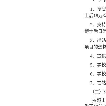
（一）
1
、享
士后
18
万
/
2
、支持
博士后日
3
、出
项目的选
4
、提供
5
、学校
6
、学校
7
、在站
（二）
按照山