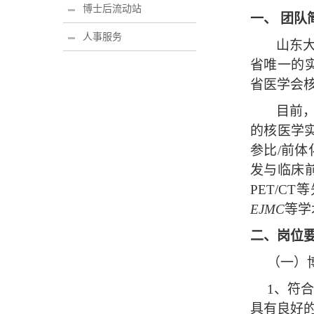
博士后流动站
一、 团队
人事服务
山东
省唯一的
省医学会
目前
的核医学
参比
/
前体
发与临床
PET/CT
等
EJMC
等学
二、岗位
（一）
1
、符
具有良好