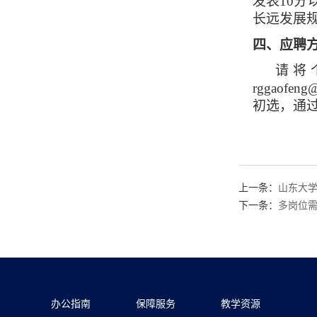
发表
10
分
长远发展
四、应聘
请将
rggaofeng@
初选，通
上一条：
山东大
下一条：
多岗位
办公指南
保障服务
教学资源