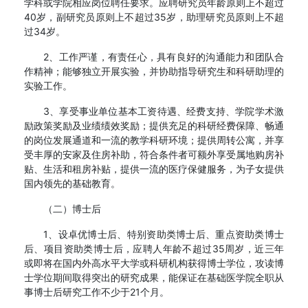
学科或学院相应岗位聘任要求。应聘研究员年龄原则上不超过
40岁，副研究员原则上不超过35岁，助理研究员原则上不超
过34岁。
2、工作严谨，有责任心，具有良好的沟通能力和团队合
作精神；能够独立开展实验，并协助指导研究生和科研助理的
实验工作。
3、享受事业单位基本工资待遇、经费支持、学院学术激
励政策奖励及业绩绩效奖励；提供充足的科研经费保障、畅通
的岗位发展通道和一流的教学科研环境；提供周转公寓，并享
受丰厚的安家及住房补助，符合条件者可额外享受属地购房补
贴、生活和租房补贴，提供一流的医疗保健服务，为子女提供
国内领先的基础教育。
（二）博士后
1、设卓优博士后、特别资助类博士后、重点资助类博士
后、项目资助类博士后，应聘人年龄不超过35周岁，近三年
或即将在国内外高水平大学或科研机构获得博士学位，攻读博
士学位期间取得突出的研究成果，能保证在基础医学院全职从
事博士后研究工作不少于21个月。