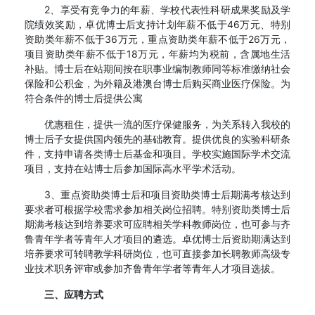
2、享受有竞争力的年薪、学校代表性科研成果奖励及学
院绩效奖励，卓优博士后支持计划年薪不低于46万元、特别
资助类年薪不低于36万元，重点资助类年薪不低于26万元，
项目资助类年薪不低于18万元，年薪均为税前，含属地生活
补贴。博士后在站期间按在职事业编制教师同等标准缴纳社会
保险和公积金，为外籍及港澳台博士后购买商业医疗保险。为
符合条件的博士后提供公寓
优惠租住，提供一流的医疗保健服务，为关系转入我校的
博士后子女提供国内领先的基础教育。提供优良的实验科研条
件，支持申请各类博士后基金和项目。学校实施国际学术交流
项目，支持在站博士后参加国际高水平学术活动。
3、重点资助类博士后和项目资助类博士后期满考核达到
要求者可根据学校需求参加相关岗位招聘。特别资助类博士后
期满考核达到培养要求可应聘相关学科教师岗位，也可参与齐
鲁青年学者等青年人才项目的遴选。卓优博士后资助期满达到
培养要求可转聘教学科研岗位，也可直接参加长聘教师高级专
业技术职务评审或参加齐鲁青年学者等青年人才项目选拔。
三、应聘方式