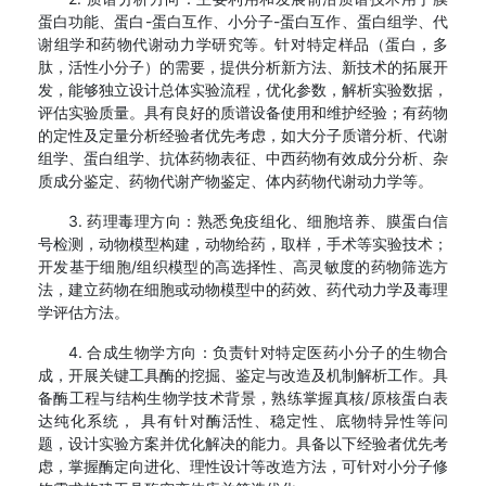
蛋白功能、蛋白-蛋白互作、小分子-蛋白互作、蛋白组学、代
谢组学和药物代谢动力学研究等。针对特定样品（蛋白，多
肽，活性小分子）的需要，提供分析新方法、新技术的拓展开
发，能够独立设计总体实验流程，优化参数，解析实验数据，
评估实验质量。具有良好的质谱设备使用和维护经验；有药物
的定性及定量分析经验者优先考虑，如大分子质谱分析、代谢
组学、蛋白组学、抗体药物表征、中西药物有效成分分析、杂
质成分鉴定、药物代谢产物鉴定、体内药物代谢动力学等。
3. 药理毒理方向：熟悉免疫组化、细胞培养、膜蛋白信
号检测，动物模型构建，动物给药，取样，手术等实验技术‌；
开发基于细胞/组织模型的高选择性、高灵敏度的药物筛选方
法，建立药物在细胞或动物模型中的药效、药代动力学及毒理
学评估方法。
4. 合成生物学方向：负责针对特定医药小分子的生物合
成，开展关键工具酶的挖掘、鉴定与改造及机制解析工作。具
备酶工程与结构生物学技术背景，熟练掌握真核/原核蛋白表
达纯化系统， 具有针对酶活性、稳定性、底物特异性等问
题，设计实验方案并优化解决的能力。具备以下经验者优先考
虑，掌握酶定向进化、理性设计等改造方法，可针对小分子修