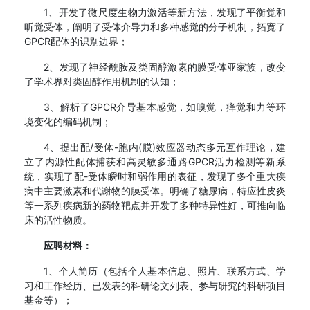
1、开发了微尺度生物力激活等新方法，发现了平衡觉和
听觉受体，阐明了受体介导力和多种感觉的分子机制，拓宽了
GPCR配体的识别边界；
2、发现了神经酰胺及类固醇激素的膜受体亚家族，改变
了学术界对类固醇作用机制的认知；
3、解析了GPCR介导基本感觉，如嗅觉，痒觉和力等环
境变化的编码机制；
4、提出配/受体-胞内(膜)效应器动态多元互作理论，建
立了内源性配体捕获和高灵敏多通路GPCR活力检测等新系
统，实现了配-受体瞬时和弱作用的表征，发现了多个重大疾
病中主要激素和代谢物的膜受体。明确了糖尿病，特应性皮炎
等一系列疾病新的药物靶点并开发了多种特异性好，可推向临
床的活性物质。
应聘材料：
1、个人简历（包括个人基本信息、照片、联系方式、学
习和工作经历、已发表的科研论文列表、参与研究的科研项目
基金等）；