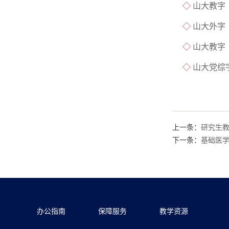
◇
山大教字〔
◇
山大外字〔
◇
山大教字〔
◇
山大党综字
上一条：
研究生
下一条：
基础医学
办公指南
保障服务
教学资源