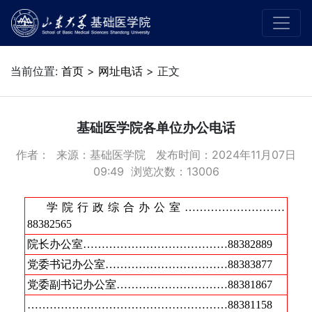
当前位置:
首页
>
网址电话
> 正文
基础医学院各单位办公电话
作者： 来源：基础医学院 发布时间：2024年11月07日
09:49 浏览次数：
13006
学院行政综合办公室………………………
88382565
院长办公室…………………………………88382889
党委书记办公室……………………………88383877
党委副书记办公室…………………………88381867
………………………………………………88381158