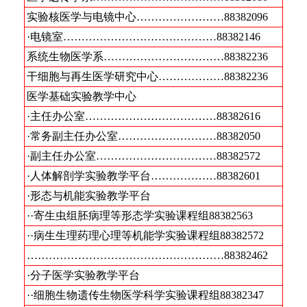
实验核医学与电镜中心……………………88382096
·电镜室……………………………………88382146
系统生物医学系……………………………88382236
干细胞与再生医学研究中心………………88382236
医学基础实验教学中心
·主任办公室………………………………88382616
·常务副主任办公室………………………88382050
·副主任办公室……………………………88382572
·人体解剖学实验教学平台………………88382601
·形态与机能实验教学平台
··寄生虫组胚病理等形态学实验课程组88382563
··病生生理药理心理等机能学实验课程组88382572
………………………………………………88382462
·分子医学实验教学平台
··细胞生物遗传生物医学科学实验课程组88382347