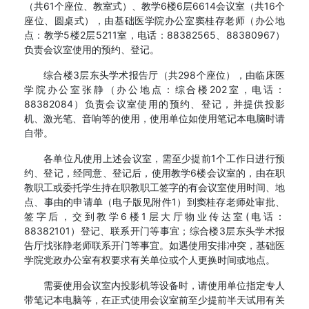
（共61个座位、教室式）、教学6楼6层6614会议室（共16个
座位、圆桌式），由基础医学院办公室窦桂存老师（办公地
点：教学5楼2层5211室，电话：88382565、88380967）
负责会议室使用的预约、登记。
综合楼3层东头学术报告厅（共298个座位），由临床医
学院办公室张静（办公地点：综合楼202室，电话：
88382084）负责会议室使用的预约、登记，并提供投影
机、激光笔、音响等的使用，使用单位如使用笔记本电脑时请
自带。
各单位凡使用上述会议室，需至少提前1个工作日进行预
约、登记，经同意、登记后，使用教学6楼会议室的，由在职
教职工或委托学生持在职教职工签字的有会议室使用时间、地
点、事由的申请单（电子版见附件1）到窦桂存老师处审批、
签字后，交到教学6楼1层大厅物业传达室(电话：
88382101）登记、联系开门等事宜；
综合楼3层东头学术报
告厅
找张静老师联系开门等事宜。如遇使用安排冲突，基础医
学院党政办公室有权要求有关单位或个人更换时间或地点。
需要使用会议室内投影机等设备时，请使用单位指定专人
带笔记本电脑等，在正式使用会议室前至少提前半天试用有关