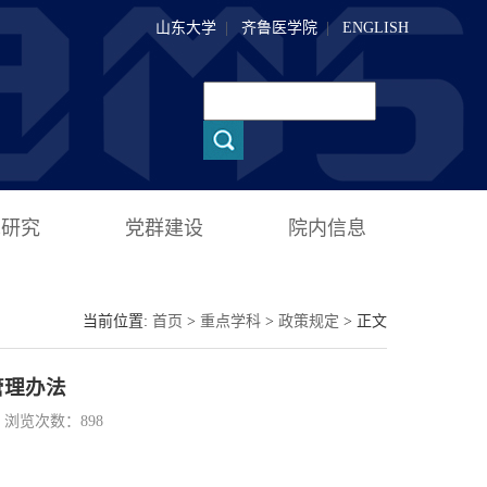
山东大学
|
齐鲁医学院
|
ENGLISH
术研究
党群建设
院内信息
当前位置:
首页
>
重点学科
>
政策规定
> 正文
管理办法
00 浏览次数：
898