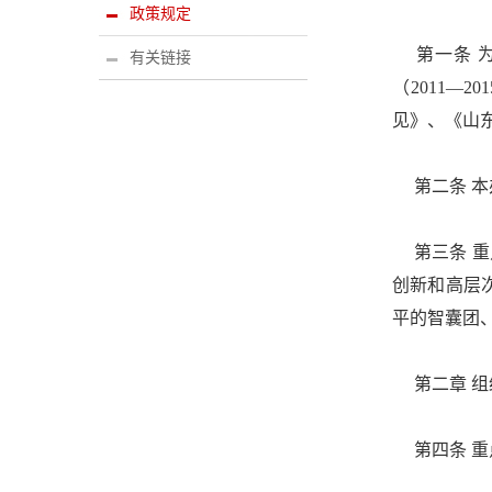
政策规定
第一条 为
有关链接
（2011
见》、《山东
第二条 本
第三条 重
创新和高层
平的智囊团
第二章 组
第四条 重