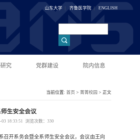
山东大学
|
齐鲁医学院
|
ENGLISH
术研究
党群建设
院内信息
当前位置:
首页
>
菁菁校园
> 正文
系师生安全会议
 18:33:51 浏览次数：
330
学系召开系务会暨全系师生安全会议，会议由王向