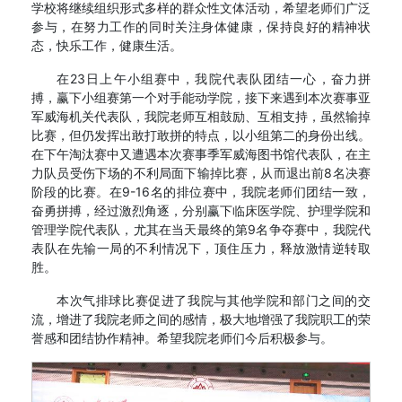
学校将继续组织形式多样的群众性文体活动，希望老师们广泛
参与，在努力工作的同时关注身体健康，保持良好的精神状
态，快乐工作，健康生活。
在23日上午小组赛中，我院代表队团结一心，奋力拼
搏，赢下小组赛第一个对手能动学院，接下来遇到本次赛事亚
军威海机关代表队，我院老师互相鼓励、互相支持，虽然输掉
比赛，但仍发挥出敢打敢拼的特点，以小组第二的身份出线。
在下午淘汰赛中又遭遇本次赛事季军威海图书馆代表队，在主
力队员受伤下场的不利局面下输掉比赛，从而退出前8名决赛
阶段的比赛。在9-16名的排位赛中，我院老师们团结一致，
奋勇拼搏，经过激烈角逐，分别赢下临床医学院、护理学院和
管理学院代表队，尤其在当天最终的第9名争夺赛中，我院代
表队在先输一局的不利情况下，顶住压力，释放激情逆转取
胜。
本次气排球比赛促进了我院与其他学院和部门之间的交
流，增进了我院老师之间的感情，极大地增强了我院职工的荣
誉感和团结协作精神。希望我院老师们今后积极参与。