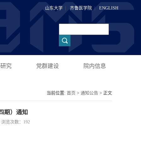
山东大学
|
齐鲁医学院
|
ENGLISH
术研究
党群建设
院内信息
当前位置:
首页
>
通知公告
> 正文
四期）通知
23 浏览次数：
192