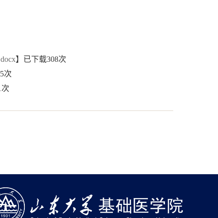
ocx
】已下载
308
次
5
次
1
次