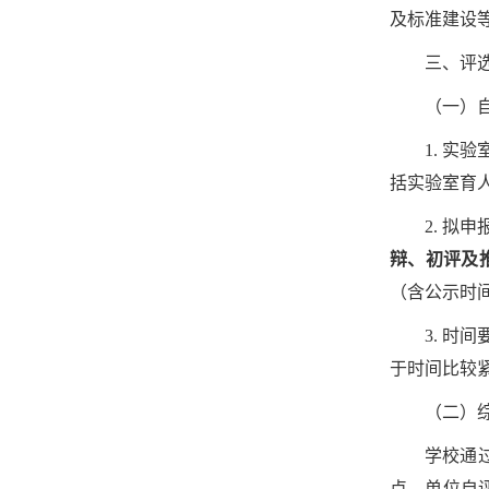
及标准建设
三、评
（一）
1. 
括实验室育
2. 
辩、初评及
（含公示时
3. 时
于时间比较
（二）
学校通
点、单位自