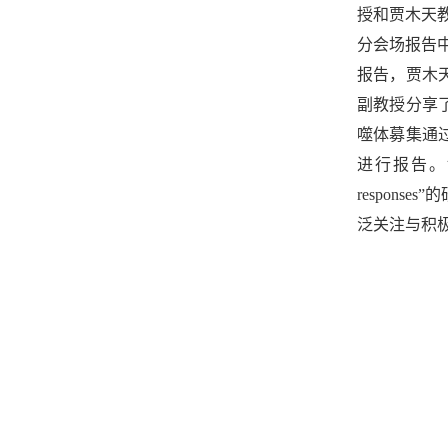
授和贾木天教
分会场报告中，梁晓红教
报告，贾木天教授报告了
副教授分享了
噬体募集通过
进行报告。博士研究生
respon
泛关注与积