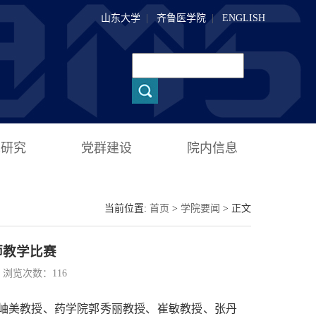
山东大学
|
齐鲁医学院
|
ENGLISH
术研究
党群建设
院内信息
当前位置:
首页
>
学院要闻
> 正文
师教学比赛
55 浏览次数：
116
张岫美教授、药学院郭秀丽教授、崔敏教授、张丹