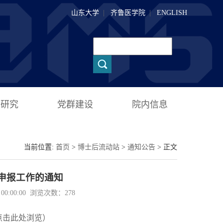
山东大学
|
齐鲁医学院
|
ENGLISH
术研究
党群建设
院内信息
当前位置:
首页
>
博士后流动站
>
通知公告
> 正文
申报工作的通知
0:00:00 浏览次数：
278
点击此处浏览）