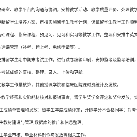
教研室、教学平台的沟通与协调，安排教学活动、教学质量评价、处理教
更新留学生培养方案，审核实施留学生教学计划，保证留学生教学工作顺
基础课程、临床课程、预见习、见习和实习等教学工作，整理和安排中英
生选课管理（补考、跨上考、免修申请等）。
安排留学生期中期末考试工作，进行试卷编辑印刷，安排监考及监考培训
生考试成绩的复核、整理、录入、上传和更新。
生教学工作量核算，其他授课学院和临床医院课时费统计及发放。
生教学经费和实验耗材核对和报销事宜，留学生奖学金评定和奖金发放，
学生成绩单管理和发放；留学生年度成绩评定，开除学分不合格同学；对
学生教材建设与管理;数据库的推广和信息整理。
学生毕业审核、毕业材料制作与发放等相关工作。