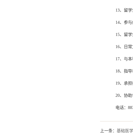
13、留
14、参
15、留
16、日
17、与
18、指
19、承
20、协
电话：8838
上一条：
基础医