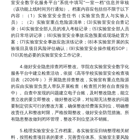
室安全数字化服务平台”系统中填写“一室一档”信息并审核
（该功能上线时间另行通知）。档案内容应包括但不限于以下
内容：（1）实验室安全责任书（实验室负责人与实验人
员）；（2）实验室重点危险源清单；(3)实验室安全自查记
录；(4)实验室全部人员的准入考核记录；(5)实验室全部人员
的日常培训记录；(6)实验室安全事故应急预案或现场处置方
案；(7)实验室安全事故应急演练记录；(8)本实验室开展的实
验项目及项目风险评估确认；(9)实验室安全操作规程SOP；
(10)其他必要的实验室安全工作记录。
4.做好安全隐患排查闭环整改。学院在实验室安全数字化
服务平台中建立检查活动，依据《高等学校实验室安全检查项
目表（2026年）》开展隐患排查整改，实验室有重点危险源
的应由实验室负责人带队开展检查（检查照片附在自查报告
中）。自查中发现的问题建立电子台账，及时整改隐患，能立
查立改的要立即整改，做好整改记录，对短期无法整改的问题
要制定切实可行的整改方案，确保整改经费落实到位，明确整
改责任人和整改时限，严格按期整改，做好安全防范措施。所
有隐患整改做到闭环管理，整改不到位坚决不销账。
5.梳理实验室安全工作档案。各实验室应归纳整理相关材
料，按照检查项目表的要求，完善责任体系、实验室主要风险