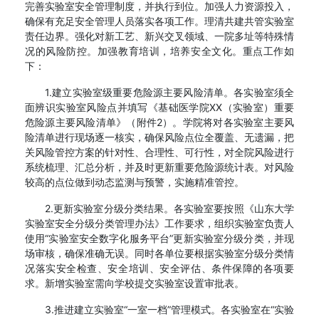
完善实验室安全管理制度，并执行到位。加强人力资源投入，
确保有充足安全管理人员落实各项工作。理清共建共管实验室
责任边界。强化对新工艺、新兴交叉领域、一院多址等特殊情
况的风险防控。加强教育培训，培养安全文化。重点工作如
下：
1.建立实验室级重要危险源主要风险清单。各实验室须全
面辨识实验室风险点并填写《基础医学院XX（实验室）重要
危险源主要风险清单》（附件2）。学院将对各实验室主要风
险清单进行现场逐一核实，确保风险点位全覆盖、无遗漏，把
关风险管控方案的针对性、合理性、可行性，对全院风险进行
系统梳理、汇总分析，并及时更新重要危险源统计表。对风险
较高的点位做到动态监测与预警，实施精准管控。
2.更新实验室分级分类结果。各实验室要按照《山东大学
实验室安全分级分类管理办法》工作要求，组织实验室负责人
使用“实验室安全数字化服务平台”更新实验室分级分类，并现
场审核，确保准确无误。同时各单位要根据实验室分级分类情
况落实安全检查、安全培训、安全评估、条件保障的各项要
求。新增实验室需向学校提交实验室设置审批表。
3.推进建立实验室“一室一档”管理模式。各实验室在“实验