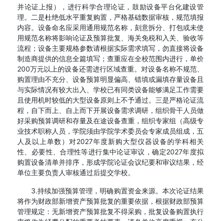
并论证上报），进行科学合理论证，鼓励设备平台化建设管
理。二是杜绝低水平重复购置，严格基础数据审核，规范填报
内容。设备命名应采用通用规范名称，刻意拆分、打包或未使
用规范名称将影响论证及预算批复、海关免税和入关、验收等
流程；设备主要规格参数请根据实际需求填写，勿直接将设备
制造商提供的信息全篇填写；查重应在全校范围内进行，单价
200万元以上的设备还需进行区域查重。对设备名称不规范、
购置理由不充分、设备预算明显偏高、错填或漏填存量设备且
与实际情况有较大出入、学校已有同类设备能够满足工作需要
且使用机时较低的大型设备原则上不予通过。三是严格论证流
程，自下而上、自上而下开展设备需求调研，组织骨干人员做
好采购预算调研和存量及在途设备查重，组织专家组（高级专
业技术职称人员，学院须由学院学术委员会专家成员组成，五
人及以上单数）对2027年度新购大型仪器设备的学科相关
性、必要性、合理性等进行集中论证审议，确定2027年度拟
购置设备清单并排序，形成学院论证会议纪要和审议结果，经
单位主要负责人审核通过后提交学校。
3.持续加强预算管理，明确购置资金来源。本次论证结果
将作为财政部新增资产预算批复的重要依据，根据财政部预算
管理规定：无新增资产预算批复不得采购，批复设备购置执行