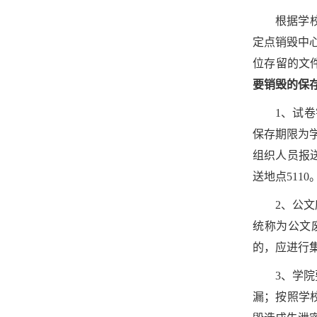
根据学
定点销毁中
位存留的文
要销毁的保
1、试
保存期限为
组织人员报送
送地点5110
2、公
统称为公文
的，应进行集
3、学
漏；按照学