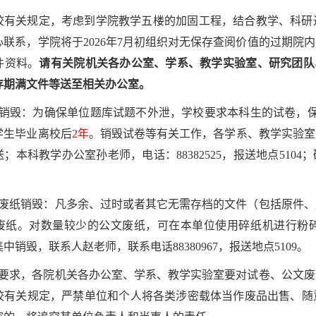
校有关规定，考虑到学院教学五楼的加固工程，结合教学、科研
心联系，学院将于2026年7月初组织对无保存查阅价值的过期院
件资料。
请有关院机关各办公室、学系、教学实验室、研究团队
存期满文件等送至相关办公室。
卷销毁：为确保单位题库试题不外泄，学校要求本科生的试卷，
学生毕业离校后
2年
。销毁试卷等有关工作，各学系、教学实验室
；本科教学办公室孙老师，电话：88382525，报送地点5104；
。
文废纸销毁：凡多余、过时或者其它无需存档的文件（包括原件
废纸。对数量较少的公文废纸，可在本单位使用碎纸机进行粉
中销毁，联系人赵老师，联系电话88380967，报送地点5109。
院要求，各院机关各办公室、学系、教学实验室要对试卷、公文
校有关规定，严禁单位和个人将各类涉密载体当作废品出售、随