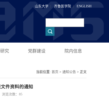
山东大学
|
齐鲁医学院
|
ENGLISH
术研究
党群建设
院内信息
当前位置:
首页
>
通知公告
> 正文
限文件资料的通知
05 浏览次数：
85