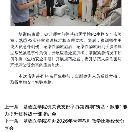
培训结束后，参训师生前往基础医学院P2生物安全实验
室，熟悉P2实验室建设标准和管理要求。随后，参训师生围
绕人员意外刺伤、感染性物质溢洒、感染性物质溅到手脸等典
型常见紧急事件为例，开展应急处置演练，掌握紧急情况下如
何依据《生物安全手册》开展规范处置，提升防范人身伤害与
环境污染等危害的应急能力。
本次培训共有14名师生参与，全部参训人员通过考核，
取得生物安全实验资格。
上一条：
基础医学院机关党支部举办第四期“筑基・赋能” 能
力提升暨科级干部培训会
下一条：
基础医学院举办2026年青年教师教学比赛经验分
享会