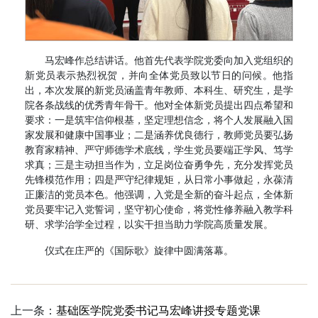
马宏峰作总结讲话。他首先代表学院党委向加入党组织的
新党员表示热烈祝贺，并向全体党员致以节日的问候。他指
出，本次发展的新党员涵盖青年教师、本科生、研究生，是学
院各条战线的优秀青年骨干。他对全体新党员提出四点希望和
要求：一是筑牢信仰根基，坚定理想信念，将个人发展融入国
家发展和健康中国事业；二是涵养优良德行，教师党员要弘扬
教育家精神、严守师德学术底线，学生党员要端正学风、笃学
求真；三是主动担当作为，立足岗位奋勇争先，充分发挥党员
先锋模范作用；四是严守纪律规矩，从日常小事做起，永葆清
正廉洁的党员本色。他强调，入党是全新的奋斗起点，全体新
党员要牢记入党誓词，坚守初心使命，将党性修养融入教学科
研、求学治学全过程，以实干担当助力学院高质量发展。
仪式在庄严的《国际歌》旋律中圆满落幕。
上一条：
基础医学院党委书记马宏峰讲授专题党课