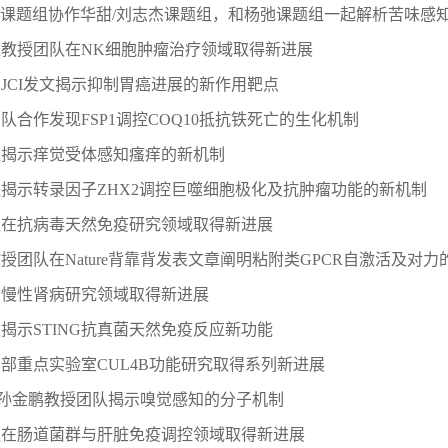
！孙金鹏课题组协作华甜/刘志杰课题组，和杨弛课题组一起解析苦味感
教授团队在NK细胞肿瘤治疗领域取得新进展
JCI发文揭示抑制胃癌进展的新作用靶点
队合作发现FSP1调控COQ10抵抗铁死亡的生化机制
队揭示痒觉受体感知瘙痒的新机制
揭示转录因子ZHX2调控巨噬细胞极化及抗肿瘤功能的新机制
队在抗病毒天然免疫研究领域取得新进展
团队在Nature背靠背发表文章阐明粘附类GPCR自激活及对力的
在慢性肾病研究领域取得新进展
揭示STING抗真菌天然免疫反应新功能
部重点实验室CUL4B功能研究取得系列新进展
发文！孙金鹏教授团队揭示嗅觉感知的分子机制
队在肠道菌群与肝脏免疫调控领域取得新进展