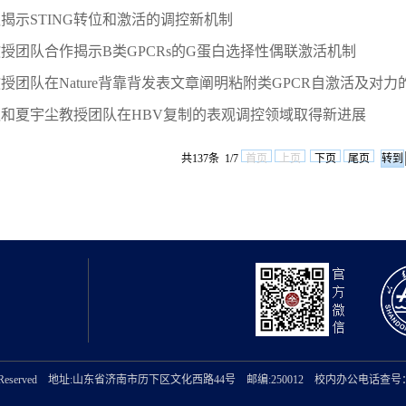
揭示STING转位和激活的调控新机制
授团队合作揭示B类GPCRs的G蛋白选择性偶联激活机制
团队在Nature背靠背发表文章阐明粘附类GPCR自激活及对力的
和夏宇尘教授团队在HBV复制的表观调控领域取得新进展
共137条 1/7
首页
上页
下页
尾页
ghts Reserved 地址:山东省济南市历下区文化西路44号 邮编:250012 校内办公电话查号：