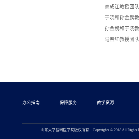
高成江教授团队
于晓和孙金鹏教
孙金鹏和于晓教授
马春红教授团队
办公指南
保障服务
教学资源
山东大学基础医学院版权所有 Copyrights © 2018 All Ri