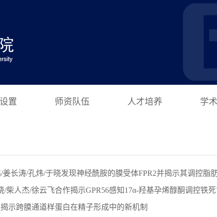
设置
师资队伍
人才培养
学
孙金鹏/姜长涛/孔炜/于晓发现神经酰胺的膜受体FPR2并揭示其调控
晓/柴人杰/徐云飞合作揭示GPR56感知17α-羟基孕烯醇酮调控铁死
队揭示跨膜通道样蛋白在精子形成中的新机制