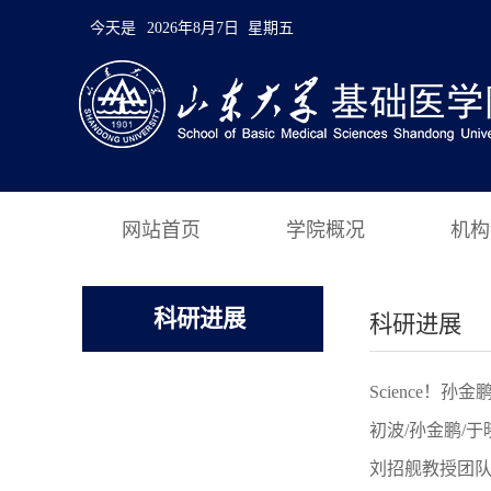
今天是
2026年8月7日 星期五
网站首页
学院概况
机构
科研进展
科研进展
Science！
初波/孙金鹏/于
刘招舰教授团