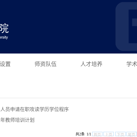
设置
师资队伍
人才培养
学
学人员申请在职攻读学历学位程序
青年教师培训计划
共2条 1/1
首页
上页
下页
尾页