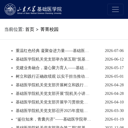
当前位置:
首页
>
菁菁校园
重温红色经典 凝聚奋进力量——基础医学院党支部开展建党105周年观影主题党日活动
2026-07-06
基础医学院机关党支部举办第五期“筑基・赋能”能力提升暨科级干部培训会
2026-06-12
党建业务融合，凝心聚力育人——基础医学院三个党支部联合开展主题党日活动
2026-05-17
树立和践行正确政绩观 以实干担当推动学院高质量发展--基础医学院机关党支部开展专题学习
2026-05-01
基础医学院机关党支部开展树立和践行正确政绩观学习教育
2026-04-28
基础医学院机关党支部开展“院机关小讲堂”活动
2026-04-28
基础医学院机关党支部开展学习贯彻党的二十届四中全会精神专题学习
2026-04-10
基础医学院机关党支部召开2025年度组织生活会
2026-03-30
“鉴往知来，青囊共济”——基础医学院举办第十届本科生学生会学期总结分享会
2026-01-19
基础医学院机关党支部举办第二期“筑基・赋能”能力提升暨科级干部培训会
2025-12-08